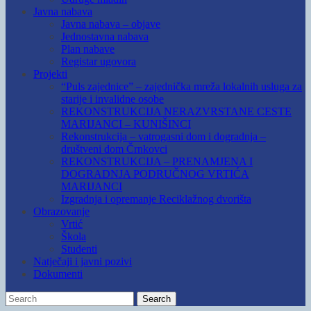
Javna nabava
Javna nabava – objave
Jednostavna nabava
Plan nabave
Registar ugovora
Projekti
“Puls zajednice” – zajednička mreža lokalnih usluga za
starije i invalidne osobe
REKONSTRUKCIJA NERAZVRSTANE CESTE
MARIJANCI – KUNIŠINCI
Rekonstrukcija – vatrogasni dom i dogradnja –
društveni dom Črnkovci
REKONSTRUKCIJA – PRENAMJENA I
DOGRADNJA PODRUČNOG VRTIĆA
MARIJANCI
Izgradnja i opremanje Reciklažnog dvorišta
Obrazovanje
Vrtić
Škola
Studenti
Natječaji i javni pozivi
Dokumenti
Search
Search
for: