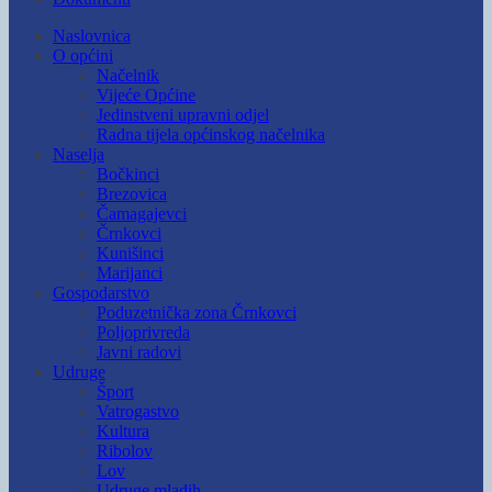
Naslovnica
O općini
Načelnik
Vijeće Općine
Jedinstveni upravni odjel
Radna tijela općinskog načelnika
Naselja
Bočkinci
Brezovica
Čamagajevci
Črnkovci
Kunišinci
Marijanci
Gospodarstvo
Poduzetnička zona Črnkovci
Poljoprivreda
Javni radovi
Udruge
Šport
Vatrogastvo
Kultura
Ribolov
Lov
Udruge mladih