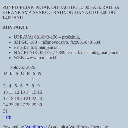
PONEDJELJAK-PETAK OD 07,00 DO 15,00 SATI, RAD SA
STRANKAMA SVAKOG RADNOG DANA OD 08,00 DO
14,00 SATI
KONTAKTI:
UPRAVA: 031/643-150 – pročelnik,
031/643-100 – računovodstvo, fax:031/643-334,
e-mail: info@marijanci.hr
NAČELNIK: 091/727-9899, e-mail: nacelnik@marijanci.hr
WEB: www.marijanci.hr
kolovoz 2026
P
U
S
Č
P
S
N
1
2
3
4
5
6
7
8
9
10
11
12
13
14
15
16
17
18
19
20
21
22
23
24
25
26
27
28
29
30
31
« srp
Powered by
WordPress
/ Academica WordPress Theme by