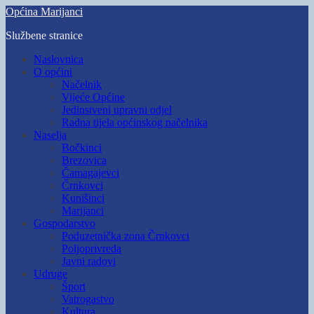
Skip
Općina Marijanci
to
Službene stranice
main
content
Toggle
Naslovnica
mobile
O općini
menu
Načelnik
Vijeće Općine
Jedinstveni upravni odjel
Radna tijela općinskog načelnika
Naselja
Bočkinci
Brezovica
Čamagajevci
Črnkovci
Kunišinci
Marijanci
Gospodarstvo
Poduzetnička zona Črnkovci
Poljoprivreda
Javni radovi
Udruge
Šport
Vatrogastvo
Kultura