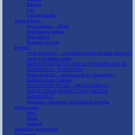
Ribolov
Lov
Udruge mladih
Javna nabava
Javna nabava – objave
Jednostavna nabava
Plan nabave
Registar ugovora
Projekti
“Puls zajednice” – zajednička mreža lokalnih usluga za
starije i invalidne osobe
REKONSTRUKCIJA NERAZVRSTANE CESTE
MARIJANCI – KUNIŠINCI
Rekonstrukcija – vatrogasni dom i dogradnja –
društveni dom Črnkovci
REKONSTRUKCIJA – PRENAMJENA I
DOGRADNJA PODRUČNOG VRTIĆA
MARIJANCI
Izgradnja i opremanje Reciklažnog dvorišta
Obrazovanje
Vrtić
Škola
Studenti
Natječaji i javni pozivi
Dokumenti