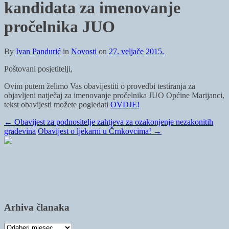
kandidata za imenovanje
pročelnika JUO
By
Ivan Pandurić
in
Novosti
on
27. veljače 2015.
Poštovani posjetitelji,
Ovim putem želimo Vas obavijestiti o provedbi testiranja za
objavljeni natječaj za imenovanje pročelnika JUO Općine Marijanci,
tekst obavijesti možete pogledati
OVDJE!
←
Obavijest za podnositelje zahtjeva za ozakonjenje nezakonitih
građevina
Obavijest o ljekarni u Črnkovcima!
→
Arhiva članaka
Arhiva