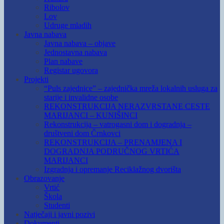
Ribolov
Lov
Udruge mladih
Javna nabava
Javna nabava – objave
Jednostavna nabava
Plan nabave
Registar ugovora
Projekti
“Puls zajednice” – zajednička mreža lokalnih usluga za
starije i invalidne osobe
REKONSTRUKCIJA NERAZVRSTANE CESTE
MARIJANCI – KUNIŠINCI
Rekonstrukcija – vatrogasni dom i dogradnja –
društveni dom Črnkovci
REKONSTRUKCIJA – PRENAMJENA I
DOGRADNJA PODRUČNOG VRTIĆA
MARIJANCI
Izgradnja i opremanje Reciklažnog dvorišta
Obrazovanje
Vrtić
Škola
Studenti
Natječaji i javni pozivi
Dokumenti