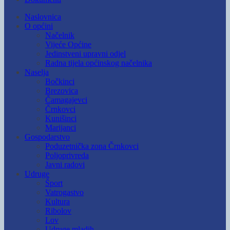
Naslovnica
O općini
Načelnik
Vijeće Općine
Jedinstveni upravni odjel
Radna tijela općinskog načelnika
Naselja
Bočkinci
Brezovica
Čamagajevci
Črnkovci
Kunišinci
Marijanci
Gospodarstvo
Poduzetnička zona Črnkovci
Poljoprivreda
Javni radovi
Udruge
Šport
Vatrogastvo
Kultura
Ribolov
Lov
Udruge mladih