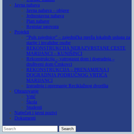
Javna nabava
Javna nabava – objave
Jednostavna nabava
Plan nabave
Registar ugovora
Projekti
“Puls zajednice” – zajednička mreža lokalnih usluga za
starije i invalidne osobe
REKONSTRUKCIJA NERAZVRSTANE CESTE
MARIJANCI – KUNIŠINCI
Rekonstrukcija – vatrogasni dom i dogradnja –
društveni dom Črnkovci
REKONSTRUKCIJA – PRENAMJENA I
DOGRADNJA PODRUČNOG VRTIĆA
MARIJANCI
Izgradnja i opremanje Reciklažnog dvorišta
Obrazovanje
Vrtić
Škola
Studenti
Natječaji i javni pozivi
Dokumenti
Search
Search
for: