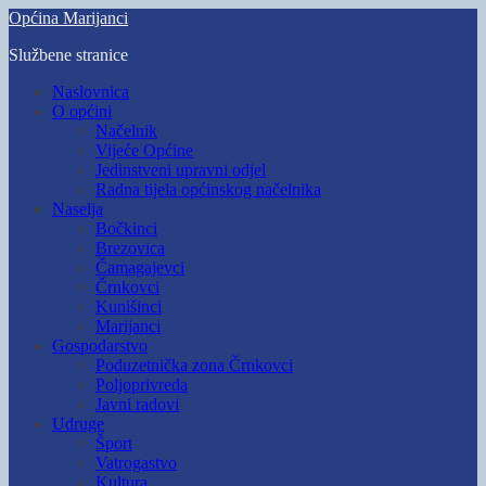
Skip
Općina Marijanci
to
Službene stranice
main
content
Toggle
Naslovnica
mobile
O općini
menu
Načelnik
Vijeće Općine
Jedinstveni upravni odjel
Radna tijela općinskog načelnika
Naselja
Bočkinci
Brezovica
Čamagajevci
Črnkovci
Kunišinci
Marijanci
Gospodarstvo
Poduzetnička zona Črnkovci
Poljoprivreda
Javni radovi
Udruge
Šport
Vatrogastvo
Kultura