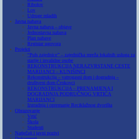
Ribolov
Lov
Udruge mladih
Javna nabava
Javna nabava – objave
Jednostavna nabava
Plan nabave
Registar ugovora
Projekti
“Puls zajednice” – zajednička mreža lokalnih usluga za
starije i invalidne osobe
REKONSTRUKCIJA NERAZVRSTANE CESTE
MARIJANCI – KUNIŠINCI
Rekonstrukcija – vatrogasni dom i dogradnja –
društveni dom Črnkovci
REKONSTRUKCIJA – PRENAMJENA I
DOGRADNJA PODRUČNOG VRTIĆA
MARIJANCI
Izgradnja i opremanje Reciklažnog dvorišta
Obrazovanje
Vrtić
Škola
Studenti
Natječaji i javni pozivi
Dokumenti