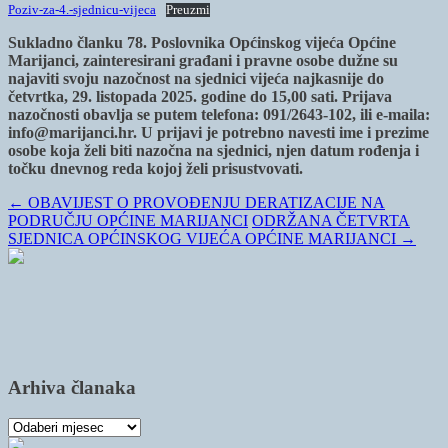
Poziv-za-4.-sjednicu-vijeca
Preuzmi
Sukladno članku 78. Poslovnika Općinskog vijeća Općine
Marijanci, zainteresirani građani i pravne osobe dužne su
najaviti svoju nazočnost na sjednici vijeća najkasnije do
četvrtka, 29. listopada 2025. godine do 15,00 sati. Prijava
nazočnosti obavlja se putem telefona: 091/2643-102, ili e-maila:
info@marijanci.hr. U prijavi je potrebno navesti ime i prezime
osobe koja želi biti nazočna na sjednici, njen datum rođenja i
točku dnevnog reda kojoj želi prisustvovati.
←
OBAVIJEST O PROVOĐENJU DERATIZACIJE NA
PODRUČJU OPĆINE MARIJANCI
ODRŽANA ČETVRTA
SJEDNICA OPĆINSKOG VIJEĆA OPĆINE MARIJANCI
→
Arhiva članaka
Arhiva
članaka