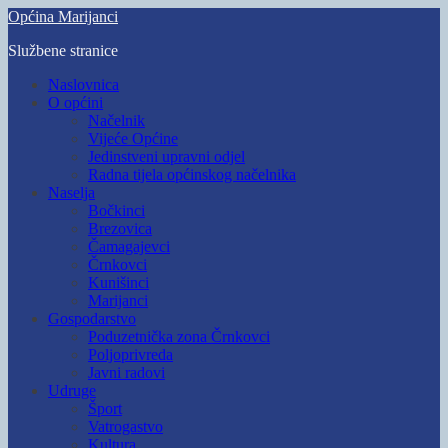
Skip
Općina Marijanci
to
Službene stranice
main
content
Toggle
Naslovnica
mobile
O općini
menu
Načelnik
Vijeće Općine
Jedinstveni upravni odjel
Radna tijela općinskog načelnika
Naselja
Bočkinci
Brezovica
Čamagajevci
Črnkovci
Kunišinci
Marijanci
Gospodarstvo
Poduzetnička zona Črnkovci
Poljoprivreda
Javni radovi
Udruge
Šport
Vatrogastvo
Kultura