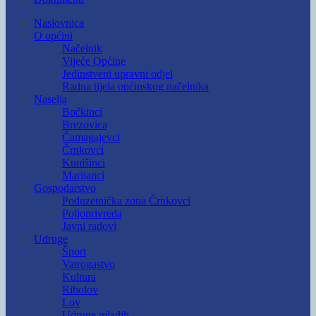
Naslovnica
O općini
Načelnik
Vijeće Općine
Jedinstveni upravni odjel
Radna tijela općinskog načelnika
Naselja
Bočkinci
Brezovica
Čamagajevci
Črnkovci
Kunišinci
Marijanci
Gospodarstvo
Poduzetnička zona Črnkovci
Poljoprivreda
Javni radovi
Udruge
Šport
Vatrogastvo
Kultura
Ribolov
Lov
Udruge mladih