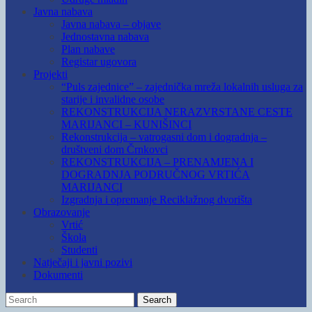
Javna nabava
Javna nabava – objave
Jednostavna nabava
Plan nabave
Registar ugovora
Projekti
“Puls zajednice” – zajednička mreža lokalnih usluga za
starije i invalidne osobe
REKONSTRUKCIJA NERAZVRSTANE CESTE
MARIJANCI – KUNIŠINCI
Rekonstrukcija – vatrogasni dom i dogradnja –
društveni dom Črnkovci
REKONSTRUKCIJA – PRENAMJENA I
DOGRADNJA PODRUČNOG VRTIĆA
MARIJANCI
Izgradnja i opremanje Reciklažnog dvorišta
Obrazovanje
Vrtić
Škola
Studenti
Natječaji i javni pozivi
Dokumenti
Search
Search
for: