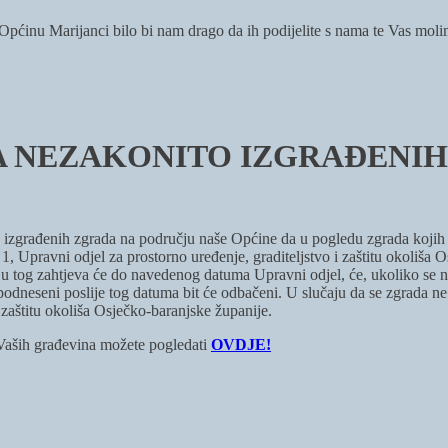
i Općinu Marijanci bilo bi nam drago da ih podijelite s nama te Vas mol
IMA NEZAKONITO IZGRAĐENI
 izgrađenih zgrada na području naše Općine da u pogledu zgrada kojih 
 Upravni odjel za prostorno uređenje, graditeljstvo i zaštitu okoliša 
ju tog zahtjeva će do navedenog datuma Upravni odjel, će, ukoliko se ne
podneseni poslije tog datuma bit će odbačeni. U slučaju da se zgrada ne
zaštitu okoliša Osječko-baranjske županije.
 Vaših građevina možete pogledati
OVDJE!