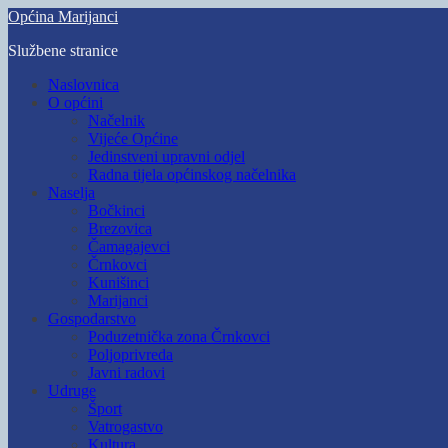
Skip
Općina Marijanci
to
Službene stranice
main
content
Toggle
Naslovnica
mobile
O općini
menu
Načelnik
Vijeće Općine
Jedinstveni upravni odjel
Radna tijela općinskog načelnika
Naselja
Bočkinci
Brezovica
Čamagajevci
Črnkovci
Kunišinci
Marijanci
Gospodarstvo
Poduzetnička zona Črnkovci
Poljoprivreda
Javni radovi
Udruge
Šport
Vatrogastvo
Kultura