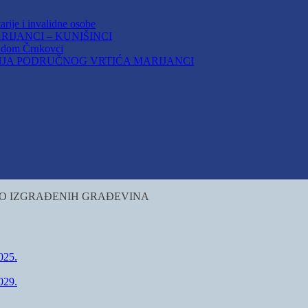
arije i invalidne osobe
IJANCI – KUNIŠINCI
i dom Črnkovci
JA PODRUČNOG VRTIĆA MARIJANCI
ITO IZGRAĐENIH GRAĐEVINA
25.
29.