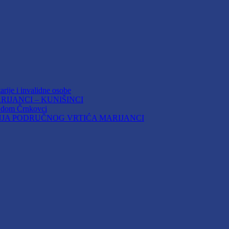
arije i invalidne osobe
IJANCI – KUNIŠINCI
i dom Črnkovci
JA PODRUČNOG VRTIĆA MARIJANCI