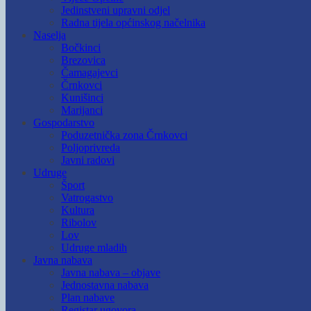
Jedinstveni upravni odjel
Radna tijela općinskog načelnika
Naselja
Bočkinci
Brezovica
Čamagajevci
Črnkovci
Kunišinci
Marijanci
Gospodarstvo
Poduzetnička zona Črnkovci
Poljoprivreda
Javni radovi
Udruge
Šport
Vatrogastvo
Kultura
Ribolov
Lov
Udruge mladih
Javna nabava
Javna nabava – objave
Jednostavna nabava
Plan nabave
Registar ugovora