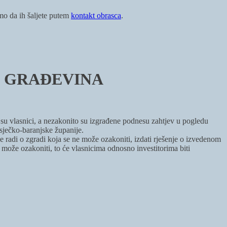
imo da ih šaljete putem
kontakt obrasca
.
H GRAĐEVINA
su vlasnici, a nezakonito su izgrađene podnesu zahtjev u pogledu
Osječko-baranjske županije.
 radi o zgradi koja se ne može ozakoniti, izdati rješenje o izvedenom
 može ozakoniti, to će vlasnicima odnosno investitorima biti