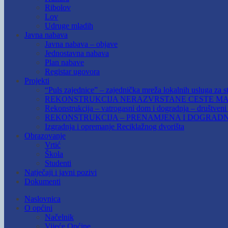
Ribolov
Lov
Udruge mladih
Javna nabava
Javna nabava – objave
Jednostavna nabava
Plan nabave
Registar ugovora
Projekti
“Puls zajednice” – zajednička mreža lokalnih usluga za st
REKONSTRUKCIJA NERAZVRSTANE CESTE MAR
Rekonstrukcija – vatrogasni dom i dogradnja – društven
REKONSTRUKCIJA – PRENAMJENA I DOGRADN
Izgradnja i opremanje Reciklažnog dvorišta
Obrazovanje
Vrtić
Škola
Studenti
Natječaji i javni pozivi
Dokumenti
Naslovnica
O općini
Načelnik
Vijeće Općine