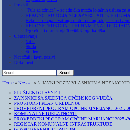
Projekti
“Puls zajednice” – zajednička mreža lokalnih usluga za st
REKONSTRUKCIJA NERAZVRSTANE CESTE MAR
Rekonstrukcija – vatrogasni dom i dogradnja – društven
REKONSTRUKCIJA – PRENAMJENA I DOGRADN
Izgradnja i opremanje Reciklažnog dvorišta
Obrazovanje
Vrtić
Škola
Studenti
Natječaji i javni pozivi
Dokumenti
Search
Search
for:
Home
»
Novosti
»
3. JAVNI POZIV VLASNICIMA NEZAKON
SLUŽBENI GLASNICI
ZAPISNICI SA SJEDNICA OPĆINSKOG VIJEĆA
PROSTORNI PLAN UREĐENJA
PROVEDBENI PROGRAM OPĆINE MARIJANCI 2021.-20
KOMUNALNE DJELATNOSTI
PROVEDBENI PROGRAM OPĆINE MARIJANCI 2025.-20
REGISTAR KOMUNALNE INFRASTRUKTURE
GOSPODARENJE OTPADOM