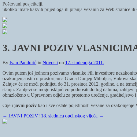
Poštovani posjetitelji,
ukoliko imate kakvih prijedloga ili pitanja vezanih za Web stranice il
3. JAVNI POZIV VLASNIC
By
Ivan Pandurić
in
Novosti
on
17. studenoga 2011.
Ovim putem još jednom pozivamo vlasnike i/ili investitore nezakonito
ozakonjenja istih u prostorijama Grada Donjeg Miholjca, Vukovarska 1,
Zahtjev će se moći podnijeti do 31. prosinca 2012. godine, a na temel
stanju. Zahtjevi se mogu isključivo podnositi do tog datuma; zahtjevi 
obrazloženo u Upravnom odjelu za prostorno uređenje, graditeljstvo i 
Cijeli
javni poziv
kao i sve ostale pojedinosti vezane za ozakonjenje
←
JAVNI POZIV!
18. sjednica općinskog vijeća
→