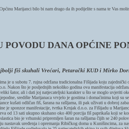
i Općinu Marijanci bilo bi nam drago da ih podijelite s nama te Vas mol
 U POVODU DANA OPĆINE PO
jbolji fiš skuhali Vrećari, Petarački KUD i Mirko Dor
e u subotu 7. rujna održana tradicionalna Fišijada koju zajednički org
o. Nakon što je posljednjih nekoliko godina ova manifestacija održana 
iki šator, ali i dati joj natjecateljski karakter u što se moglo uvjeriti 
ijepodne, središte Marijanaca vrvjelo je gostima i domaćinima koji su se
rijance kušati odličan fiš, šarana na rašljama, ili pak uživati u dobroj
ne je sponzor manifestacije, tvrtka Krnjak d.o.o. za Fišijadu u Marijanc
neva od 13 sati ukupno skuhano oko 400 porcija fiš paprikaša koji se kon
oslastica bio je vrhunski pripremljen šaran na rašljama čijih se 240 po
ljučuju nastavak uređenja i opremanja Ribičkog doma u Kunišincima, za na
ijelu Fišijade sudjelovalo je 25 natjecateljskih ekipa iz svih dijelova Sl