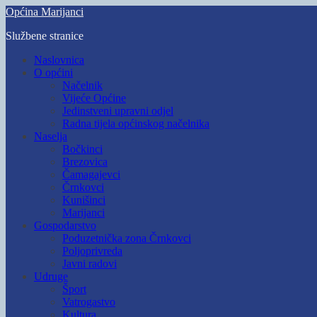
Skip
Općina Marijanci
to
Službene stranice
main
content
Toggle
Naslovnica
mobile
O općini
menu
Načelnik
Vijeće Općine
Jedinstveni upravni odjel
Radna tijela općinskog načelnika
Naselja
Bočkinci
Brezovica
Čamagajevci
Črnkovci
Kunišinci
Marijanci
Gospodarstvo
Poduzetnička zona Črnkovci
Poljoprivreda
Javni radovi
Udruge
Šport
Vatrogastvo
Kultura