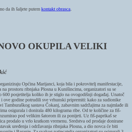
imo da ih šaljete putem
kontakt obrasca
.
NOVO OKUPILA VELIKI
kić
aniziraju Općina Marijanci, koja bila i pokrovitelj manifestacije,
na prostoru ribnjaka Plosna u Kunišincima, organizatori su se
oko 600 posjetitelja koliko ih je stiglo na ovogodišnji događaj. Unatoč
 i ove godine potrudili sve vrhunski pripremiti: kako za sudionike
 zabavi Tamburaškog sastava Čokanj, zabavnim sadržajima za najmlađe ili
ima osigurala i donirala 480 kilograma ribe. Od te količine za fiš-
zumirao pod velikim šatorom ili za ponijeti. Uz fiš-paprikaš se
lovica prodalo u vrlo kratkom vremenu. Sredstva od prodaje donirane
stavak uređenja i održavanja ribnjaka Plosna, a dio novca će biti
avonije i Baranje. Za svakog natjecatelja organizatori su osigurali 3