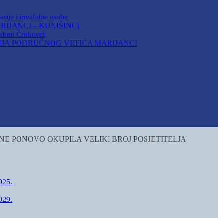
arije i invalidne osobe
IJANCI – KUNIŠINCI
i dom Črnkovci
JA PODRUČNOG VRTIĆA MARIJANCI
NE PONOVO OKUPILA VELIKI BROJ POSJETITELJA
25.
29.