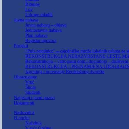
Ribolov
Lov
Udruge mladih
Javna nabava
Javna nabava – objave
Jednostavna nabava
Plan nabave
Registar ugovora
Projekti
“Puls zajednice” – zajednička mreža lokalnih usluga za st
REKONSTRUKCIJA NERAZVRSTANE CESTE MAR
Rekonstrukcija – vatrogasni dom i dogradnja – društven
REKONSTRUKCIJA – PRENAMJENA I DOGRADN
Izgradnja i opremanje Reciklažnog dvorišta
Obrazovanje
Vrtić
Škola
Studenti
Natječaji i javni pozivi
Dokumenti
Naslovnica
O općini
Načelnik
Vijeće Općine