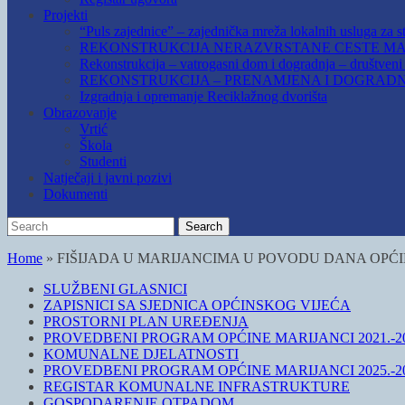
Projekti
“Puls zajednice” – zajednička mreža lokalnih usluga za st
REKONSTRUKCIJA NERAZVRSTANE CESTE MAR
Rekonstrukcija – vatrogasni dom i dogradnja – društven
REKONSTRUKCIJA – PRENAMJENA I DOGRADN
Izgradnja i opremanje Reciklažnog dvorišta
Obrazovanje
Vrtić
Škola
Studenti
Natječaji i javni pozivi
Dokumenti
Search
Search
for:
Home
»
FIŠIJADA U MARIJANCIMA U POVODU DANA OPĆI
SLUŽBENI GLASNICI
ZAPISNICI SA SJEDNICA OPĆINSKOG VIJEĆA
PROSTORNI PLAN UREĐENJA
PROVEDBENI PROGRAM OPĆINE MARIJANCI 2021.-20
KOMUNALNE DJELATNOSTI
PROVEDBENI PROGRAM OPĆINE MARIJANCI 2025.-20
REGISTAR KOMUNALNE INFRASTRUKTURE
GOSPODARENJE OTPADOM