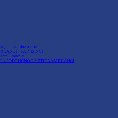
arije i invalidne osobe
IJANCI – KUNIŠINCI
i dom Črnkovci
JA PODRUČNOG VRTIĆA MARIJANCI