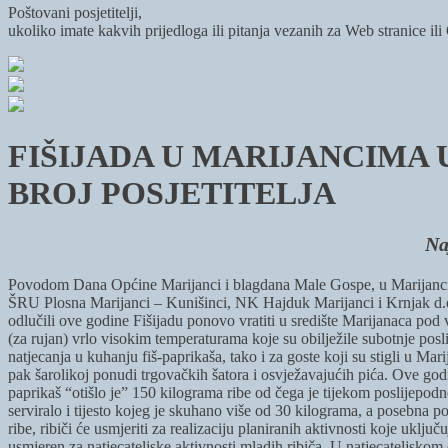
Poštovani posjetitelji,
ukoliko imate kakvih prijedloga ili pitanja vezanih za Web stranice il
FIŠIJADA U MARIJANCIMA
BROJ POSJETITELJA
Na
Povodom Dana Općine Marijanci i blagdana Male Gospe, u Marijancima j
ŠRU Plosna Marijanci – Kunišinci, NK Hajduk Marijanci i Krnjak d.o.
odlučili ove godine Fišijadu ponovo vratiti u središte Marijanaca pod vel
(za rujan) vrlo visokim temperaturama koje su obilježile subotnje posl
natjecanja u kuhanju fiš-paprikaša, tako i za goste koji su stigli u Ma
pak šarolikoj ponudi trgovačkih šatora i osvježavajućih pića. Ove godi
paprikaš “otišlo je” 150 kilograma ribe od čega je tijekom poslijepod
serviralo i tijesto kojeg je skuhano više od 30 kilograma, a posebna p
ribe, ribiči će usmjeriti za realizaciju planiranih aktivnosti koje uk
usmjeren za natjecateljske aktivnosti mladih ribiča. U natjecateljskom d