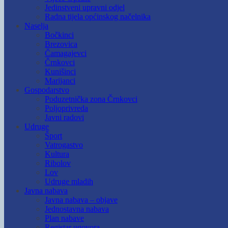
Jedinstveni upravni odjel
Radna tijela općinskog načelnika
Naselja
Bočkinci
Brezovica
Čamagajevci
Črnkovci
Kunišinci
Marijanci
Gospodarstvo
Poduzetnička zona Črnkovci
Poljoprivreda
Javni radovi
Udruge
Šport
Vatrogastvo
Kultura
Ribolov
Lov
Udruge mladih
Javna nabava
Javna nabava – objave
Jednostavna nabava
Plan nabave
Registar ugovora